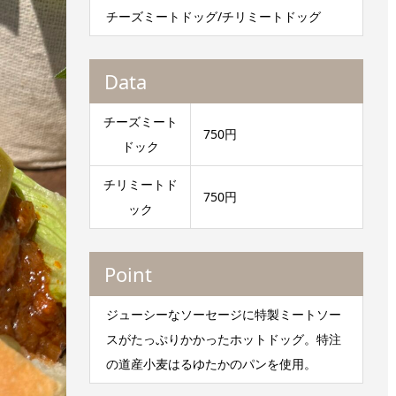
チーズミートドッグ/チリミートドッグ
Data
チーズミート
750円
ドック
チリミートド
750円
ック
Point
ジューシーなソーセージに特製ミートソー
スがたっぷりかかったホットドッグ。特注
の道産小麦はるゆたかのパンを使用。