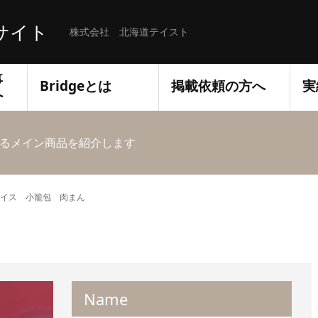
サイト
株式会社 北海道テイスト
事
Bridgeとは
掲載依頼の方へ
実
へ
るメイン商品を紹介します
イス 小籠包 肉まん
Name