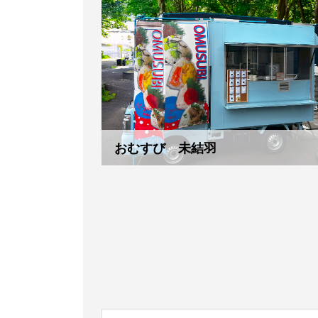
おむすび 未結羽