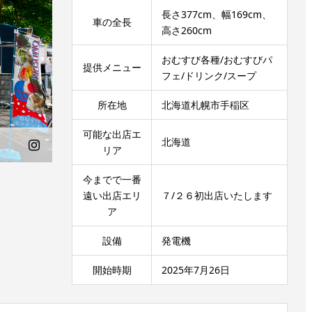
長さ377cm、幅169cm、
車の全長
高さ260cm
おむすび各種/おむすびパ
提供メニュー
フェ/ドリンク/スープ
所在地
北海道札幌市手稲区
可能な出店エ
北海道
リア
今までで一番
遠い出店エリ
７/２６初出店いたします
ア
設備
発電機
開始時期
2025年7月26日