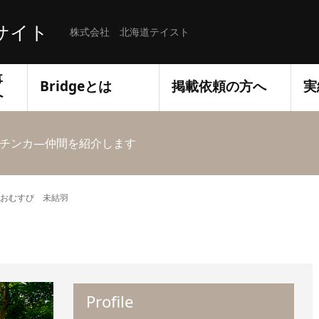
サイト
株式会社 北海道テイスト
事
Bridgeとは
掲載依頼の方へ
実
へ
チンカ―仲間を紹介します
おむすび 未結羽
Profile