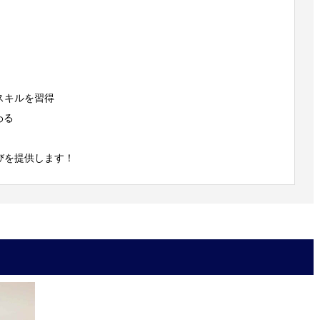
スキルを習得
わる
びを提供します！