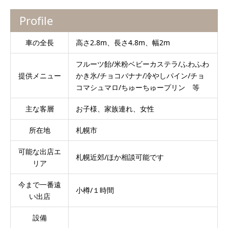
Profile
車の全長
高さ2.8m、長さ4.8m、幅2m
フルーツ飴/米粉ベビーカステラ/ふわふわ
提供メニュー
かき氷/チョコバナナ/冷やしパイン/チョ
コマシュマロ/ちゅーちゅープリン 等
主な客層
お子様、家族連れ、女性
所在地
札幌市
可能な出店エ
札幌近郊/ほか相談可能です
リア
今まで一番遠
小樽/１時間
い出店
設備