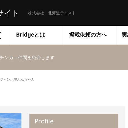
サイト
株式会社 北海道テイスト
事
Bridgeとは
掲載依頼の方へ
実
へ
チンカ―仲間を紹介します
ジャンボ串ぷんちゃん
Profile