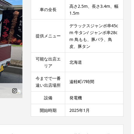
高さ2.5m、長さ3.4m、幅
車の全長
1.5m
デラックスジャンボ串45c
m 牛タン/ ジャンボ串28c
提供メニュー
m 鳥もも、豚バラ、鳥
皮、豚タン
可能な出店エ
北海道
リア
今までで一番
遠軽町/7時間
遠い出店場所
設備
発電機
開始時期
2025年1月