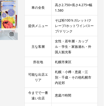
高さ2.750×長さ4.275×幅
車の全長
1.580
そば粉100％ガレット/ク
提供メニュー
レープ/ホットワイン/スー
プ/ドリンク
女性・若年層・カップ
主な客層
ル・学生・家族連れ・外
国人観光客
所在地
札幌市東区
札幌・小樽・恵庭・江
可能な出店エ
別・千歳・その他札幌市
リア
内近郊
今までで一番
恵庭/1時間
遠い出店