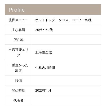
Profile
提供メニュー
ホットドッグ、タコス、コーヒー各種
主な客層
20代〜50代
所在地
出店可能エリ
北海道全域
ア
一番遠かった
中札内/4時間
出店
設備
開始時期
2023年1月
代表者