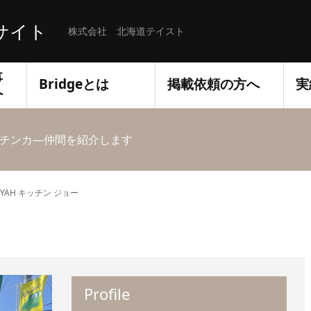
サイト
株式会社 北海道テイスト
事
Bridgeとは
掲載依頼の方へ
実
へ
チンカ―仲間を紹介します
YAH キッチン ジョー
Profile